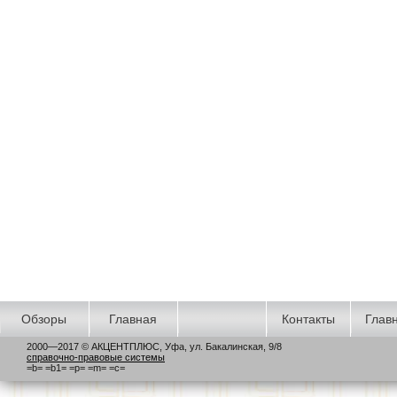
Обзоры
Главная
Контакты
Главн
2000—2017 © АКЦЕНТПЛЮС, Уфа, ул. Бакалинская, 9/8
справочно-правовые системы
=b=
=b1=
=p=
=m=
=c=